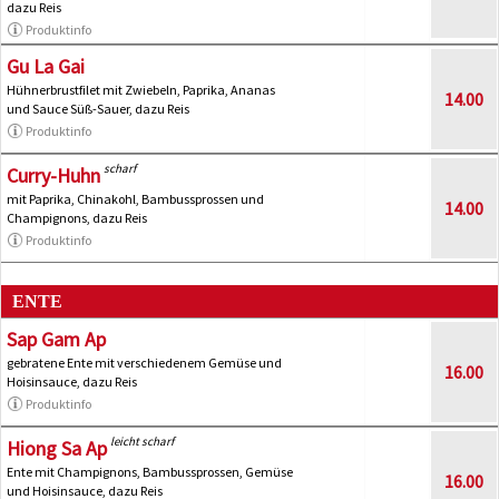
dazu Reis
Produktinfo
Gu La Gai
Hühnerbrustfilet mit Zwiebeln, Paprika, Ananas
14.00
und Sauce Süß-Sauer, dazu Reis
Produktinfo
scharf
Curry-Huhn
mit Paprika, Chinakohl, Bambussprossen und
14.00
Champignons, dazu Reis
Produktinfo
ENTE
Sap Gam Ap
gebratene Ente mit verschiedenem Gemüse und
16.00
Hoisinsauce, dazu Reis
Produktinfo
leicht scharf
Hiong Sa Ap
Ente mit Champignons, Bambussprossen, Gemüse
16.00
und Hoisinsauce, dazu Reis