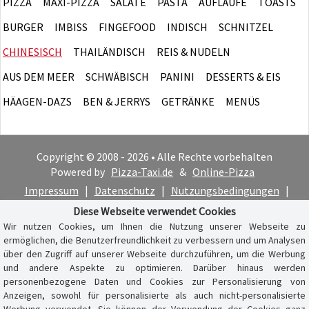
PIZZA
MAXI-PIZZA
SALATE
PASTA
AUFLÄUFE
TOASTS
BURGER
IMBISS
FINGEFOOD
INDISCH
SCHNITZEL
CHINESISCH
THAILÄNDISCH
REIS & NUDELN
AUS DEM MEER
SCHWÄBISCH
PANINI
DESSERTS & EIS
HÄAGEN-DAZS
BEN & JERRYS
GETRÄNKE
MENÜS
Copyright © 2008 - 2026 • Alle Rechte vorbehalten
Powered by
Pizza-Taxi.de
&
Online-Pizza
Impressum
|
Datenschutz
|
Nutzungsbedingungen
|
Cookie-Hinweis
Diese Webseite verwendet Cookies
Wir nutzen Cookies, um Ihnen die Nutzung unserer Webseite zu
ermöglichen, die Benutzerfreundlichkeit zu verbessern und um Analysen
über den Zugriff auf unserer Webseite durchzuführen, um die Werbung
und andere Aspekte zu optimieren. Darüber hinaus werden
personenbezogene Daten und Cookies zur Personalisierung von
Anzeigen, sowohl für personalisierte als auch nicht-personalisierte