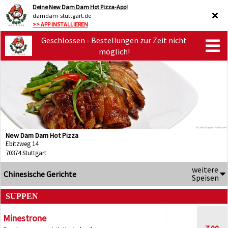
Deine New Dam Dam Hot Pizza-App!
damdam-stuttgart.de
>> APP INSTALLIEREN
Geschlossen - Bestellungen zur Zeit nicht
möglich!
New Dam Dam Hot Pizza
Ebitzweg 14
70374 Stuttgart
weitere
Chinesische Gerichte
Speisen
SUPPEN
Minestrone