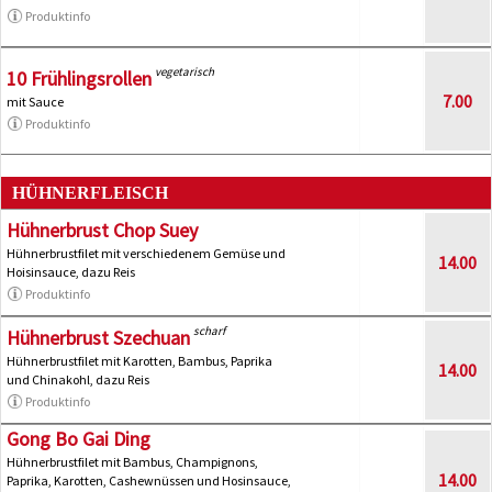
Produktinfo
vegetarisch
10 Frühlingsrollen
7.00
mit Sauce
Produktinfo
HÜHNERFLEISCH
Hühnerbrust Chop Suey
Hühnerbrustfilet mit verschiedenem Gemüse und
14.00
Hoisinsauce, dazu Reis
Produktinfo
scharf
Hühnerbrust Szechuan
Hühnerbrustfilet mit Karotten, Bambus, Paprika
14.00
und Chinakohl, dazu Reis
Produktinfo
Gong Bo Gai Ding
Hühnerbrustfilet mit Bambus, Champignons,
14.00
Paprika, Karotten, Cashewnüssen und Hosinsauce,